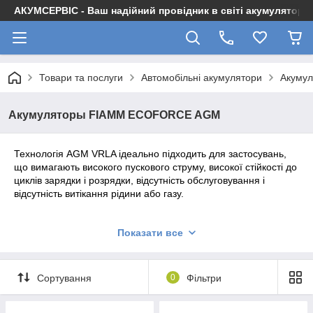
АКУМСЕРВІС - Ваш надійний провідник в світі акумуляторів
Товари та послуги
Автомобільні акумулятори
Акуму
Акумуляторы FIAMM ECOFORCE AGM
Технологія AGM VRLA ідеально підходить для застосувань,
що вимагають високого пускового струму, високої стійкості до
циклів зарядки і розрядки, відсутність обслуговування і
відсутність витікання рідини або газу.
FIAMM AGM VRLA батареї побудовані з найбільшою
Показати все
точністю. Компоненти ретельно обрані для використання в
самих складних умовах. AGM акумулятори особливо
підходять для Start & Stop автомобілів.
Сортування
0
Фільтри