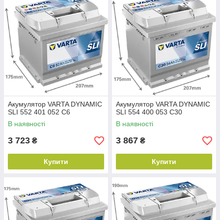
✅
Відповідає стандартам OE
— постачання на конвеєри
провідних автовиробників
VARTA Dynamic SLI
— перевірене рішення для щоденного
старту.
Акумулятор VARTA DYNAMIC
Акумулятор VARTA DYNAMIC
SLI 552 401 052 C6
SLI 554 400 053 C30
В наявності
В наявності
3 723
3 867
₴
₴
Купити
Купити