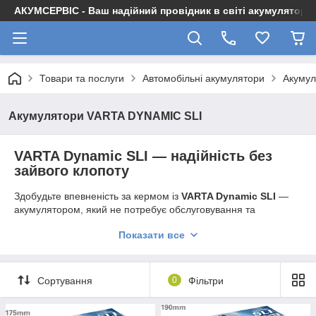
АКУМСЕРВІС - Ваш надійний провідник в світі акумуляторів
Товари та послуги
Автомобільні акумулятори
Акумул
Акумулятори VARTA DYNAMIC SLI
VARTA Dynamic SLI — надійність без
зайвого клопоту
Здобудьте впевненість за кермом із
VARTA Dynamic SLI
—
акумулятором, який не потребує обслуговування та
забезпечує стабільну продуктивність. Виготовлений за
Показати все
перевіреними технологіями, цей акумулятор поєднує
довговічність, ефективність і вигідну ціну.
✅
Ідеальний вибір для звичайних авто
без системи Start-
Сортування
0
Фільтри
Stop
✅
Необслуговуваний
— ніяких доливів чи перевірок
✅
Німецьке проектування
— точність, якість і надійність