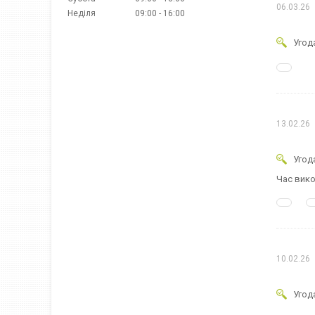
06.03.26
Неділя
09:00
16:00
Угод
13.02.26
Угод
Час вико
10.02.26
Угод