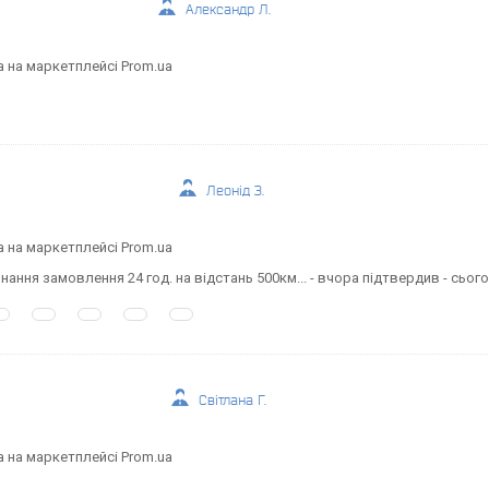
Александр Л.
а на маркетплейсі Prom.ua
Леонід З.
а на маркетплейсі Prom.ua
нання замовлення 24 год. на відстань 500км... - вчора підтвердив - сього
Світлана Г.
а на маркетплейсі Prom.ua