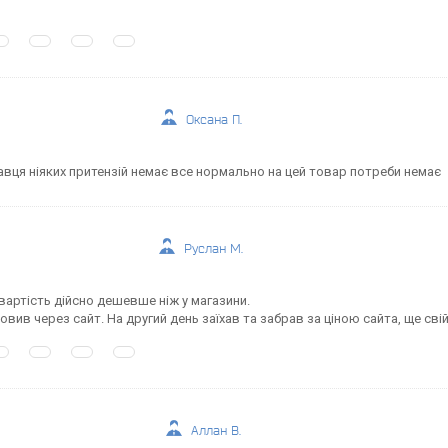
Оксана П.
вця ніяких притензій немає все нормально на цей товар потреби немає
Руслан М.
 вартість дійсно дешевше ніж у магазини.
амовив через сайт. На другий день заїхав та забрав за ціною сайта, ще сві
Аллан В.