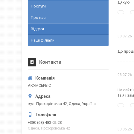
Дякую
Послуги
Про нас
ВІдгуки
30.07.26
Наші філіали
До прода
Контакти
03.07.26
АКУМСЕРВІС
На сайті
Та я і з
вул. Прохорівська 42, Одеса, Україна
+380 (68) 483-02-23
Одеса, Прохоровська 42
03.06.26