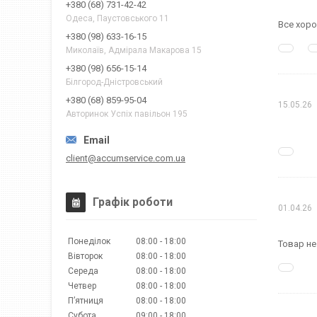
+380 (68) 731-42-42
Одеса, Паустовського 11
Все хор
+380 (98) 633-16-15
Миколаїв, Адмірала Макарова 15
+380 (98) 656-15-14
Білгород-Дністровський
+380 (68) 859-95-04
15.05.26
Авторинок Успіх павільон 195
client@accumservice.com.ua
Графік роботи
01.04.26
Понеділок
08:00
18:00
Товар не
Вівторок
08:00
18:00
Середа
08:00
18:00
Четвер
08:00
18:00
Пʼятниця
08:00
18:00
Субота
09:00
18:00