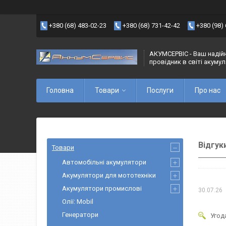
+380 (68) 483-02-23
+380 (68) 731-42-42
+380 (98)
АКУМСЕРВІС - Ваш надій
провідник в світі акуму
Головна
Товари
Послуги
Про нас
Відгук
Товари
Автомобільні акумулятори
Акумулятори для мототехніки
Акумулятори промислові
30.07.26
Олії: Mobil
Генератори
Угод