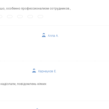
ошо, особенно профессионализм сотрудников.,
Алла А.
Карнаухов Е.
 надіслали, повідомлень ніяких