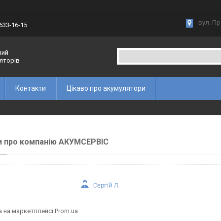
вул. Пр
 633-16-15
ний
ляторів
Контакти
Цікаво про акумулятори
и про компанію АКУМСЕРВІС
Сергій Л.
а на маркетплейсі Prom.ua