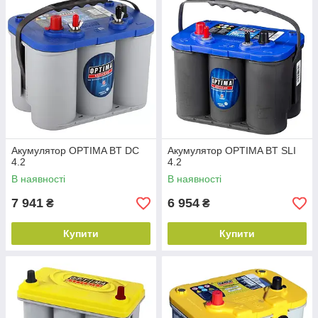
системи захисту від протікання наших батарей? Ну, що ж
вибір за вами! Придивіться до наших батарей і вирішите,
батарея якого кольору найбільше підходить для вашого
автомобіля.
Акумулятор OPTIMA BT DC
Акумулятор OPTIMA BT SLI
4.2
4.2
В наявності
В наявності
7 941
6 954
₴
₴
Купити
Купити