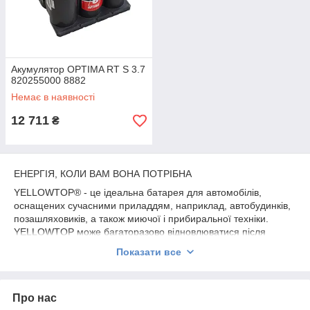
Акумулятор OPTIMA RT S 3.7
820255000 8882
Немає в наявності
12 711
₴
ЕНЕРГІЯ, КОЛИ ВАМ ВОНА ПОТРІБНА
YELLOWTOP® - це ідеальна батарея для автомобілів,
оснащених сучасними приладдям, наприклад, автобудинків,
позашляховиків, а також миючої і прибиральної техніки.
YELLOWTOP може багаторазово відновлюватися після
високих енергонагрузок до повністю зарядженого стану, тому
Показати все
вона здатна живити велику кількість енергоємних споживачів і
в той же час раз по раз справно заводити двигун.
Про нас