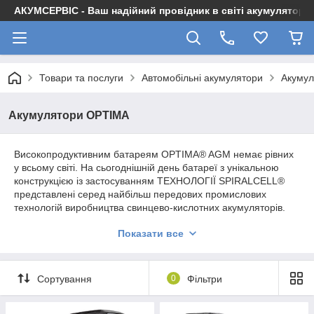
АКУМСЕРВІС - Ваш надійний провідник в світі акумуляторів
Товари та послуги
Автомобільні акумулятори
Акуму
Акумулятори OPTIMA
Високопродуктивним батареям OPTIMA® AGM немає рівних
у всьому світі. На сьогоднішній день батареї з унікальною
конструкцією із застосуванням ТЕХНОЛОГІЇ SPIRALCELL®
представлені серед найбільш передових промислових
технологій виробництва свинцево-кислотних акумуляторів.
Дана технологія забезпечує неймовірно потужну і чисту
Показати все
енергію, яку не здатна надати більш жодна з представлених
свинцево-кислотних батарей на сьогоднішній день. З
батареями Оptima ви можете розраховувати на більш
тривалий термін їх служби, незалежно від того чи
Сортування
0
Фільтри
використовуєте ви стартерні батареї або батареї Deep Cycle.
До речі, ми вже згадували про вібростійкість, довговічність і