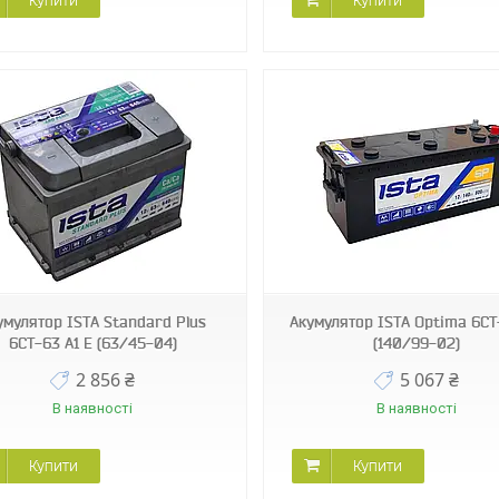
Купити
Купити
умулятор ISТА Standard Plus
Акумулятор ISТА Optima 6СТ
6СТ-63 А1 E (63/45-04)
(140/99-02)
2 856 ₴
5 067 ₴
В наявності
В наявності
Купити
Купити