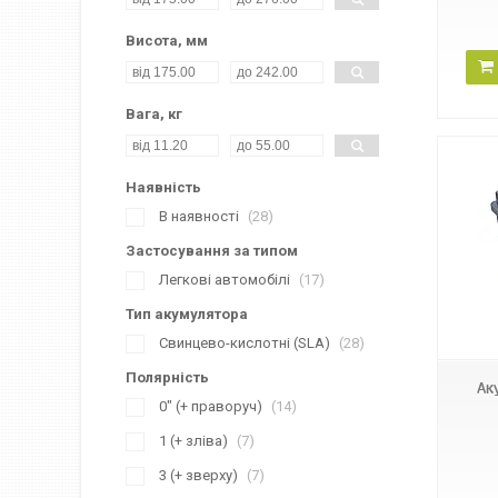
Висота, мм
Вага, кг
Наявність
В наявності
28
Застосування за типом
Легкові автомобілі
17
Тип акумулятора
Свинцево-кислотні (SLA)
28
Полярність
Ак
0" (+ праворуч)
14
1 (+ зліва)
7
3 (+ зверху)
7