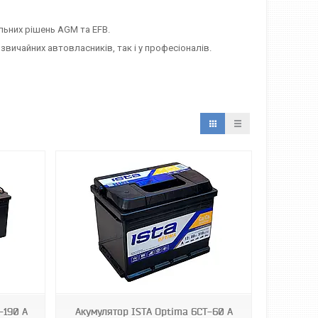
альних рішень AGM та EFB.
звичайних автовласників, так і у професіоналів.
-190 А
Акумулятор ISТА Optima 6СТ-60 А