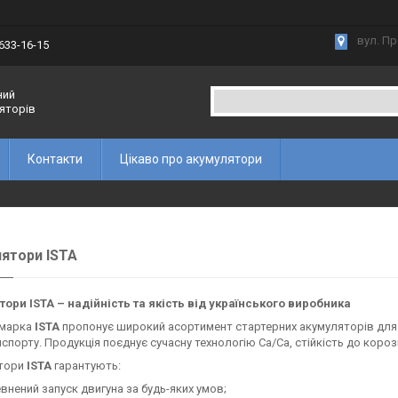
вул. Пр
 633-16-15
ний
ляторів
Контакти
Цікаво про акумулятори
ятори ISTA
ори ISTA – надійність та якість від українського виробника
 марка
ISTA
пропонує широкий асортимент стартерних акумуляторів для л
спорту. Продукція поєднує сучасну технологію Ca/Ca, стійкість до корозі
тори
ISTA
гарантують:
внений запуск двигуна за будь-яких умов;