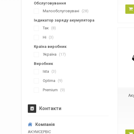
Обслуговування
Малообслуговувані
28
Індикатор заряду акумулятора
Так
8
Ні
3
Країна виробник
Україна
17
Виробник
Ista
3
ISТА Standard Plus 6СТ-1
Optima
9
Premium
9
Ак
Контакти
АКУМСЕРВІС