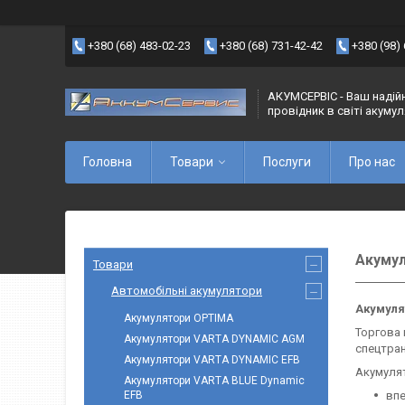
+380 (68) 483-02-23
+380 (68) 731-42-42
+380 (98)
АКУМСЕРВІС - Ваш надій
провідник в світі акуму
Головна
Товари
Послуги
Про нас
Акумул
Товари
Автомобільні акумулятори
Акумулят
Акумулятори OPTIMA
Торгова
Акумулятори VARTA DYNAMIC AGM
спецтран
Акумулятори VARTA DYNAMIC EFB
Акумуля
Акумулятори VARTA BLUE Dynamic
EFB
впе