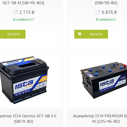
6СТ-50 А1 (50/45-021)
(190/99-02)
2 115 ₴
6 876 ₴
В наявності
В наявності
Купити
Купити
улятор ISТА Optima 6СТ-60 А E
Акумулятор ISТА PREMIUM 6
(60/11-02)
А1 (225/46-02)