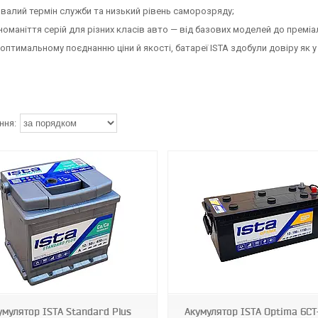
валий термін служби та низький рівень саморозряду;
номаніття серій для різних класів авто — від базових моделей до премі
оптимальному поєднанню ціни й якості, батареї ISTA здобули довіру як у 
умулятор ISТА Standard Plus
Акумулятор ISТА Optima 6СТ