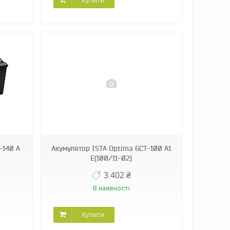
Купити
-140 А
Акумулятор ISТА Optima 6СТ-100 А1
E(100/11-02)
3 402 ₴
В наявності
Купити