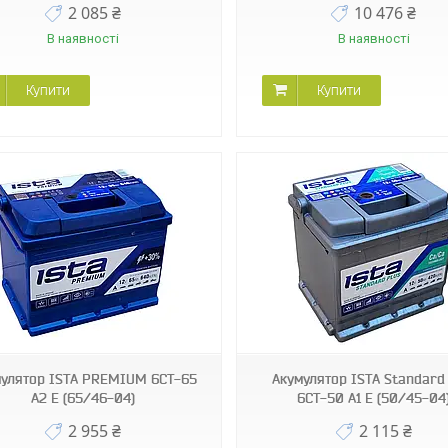
2 085 ₴
10 476 ₴
В наявності
В наявності
Купити
Купити
мулятор ISТА PREMIUM 6СТ-65
Акумулятор ISТА Standard 
А2 E (65/46-04)
6СТ-50 А1 E (50/45-04
2 955 ₴
2 115 ₴