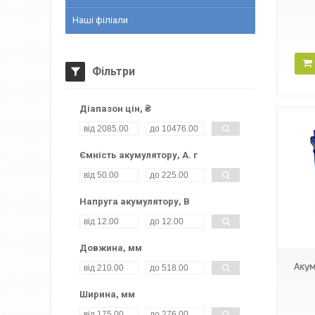
Наші філіали
Фільтри
Діапазон цін, ₴
Ємність акумулятору, А. г
Напруга акумулятору, В
Довжина, мм
Аку
Ширина, мм