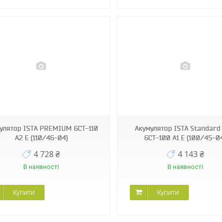
улятор ISТА PREMIUM 6СТ-110
Акумулятор ISТА Standard 
А2 E (110/46-04)
6СТ-100 А1 E (100/45-0
4 728 ₴
4 143 ₴
В наявності
В наявності
Купити
Купити