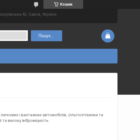
Кошик
охорівська 42, Одеса, Україна
Пошук...
егкових і вантажних автомобілів, сільгосптехніки та
ї та високу віброміцність.