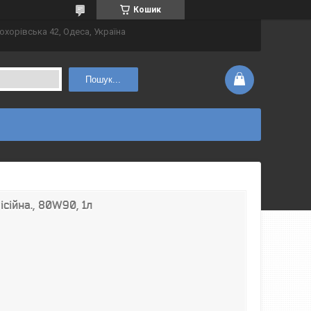
Кошик
охорівська 42, Одеса, Україна
Пошук...
ісійна., 80W90, 1л