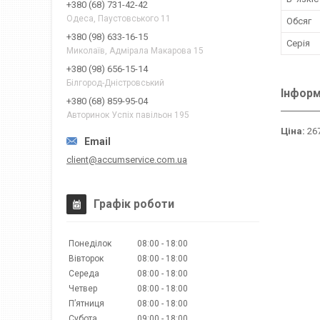
+380 (68) 731-42-42
Одеса, Паустовського 11
Обсяг
+380 (98) 633-16-15
Серія
Миколаїв, Адмірала Макарова 15
+380 (98) 656-15-14
Білгород-Дністровський
Інформ
+380 (68) 859-95-04
Авторинок Успіх павільон 195
Ціна:
267
client@accumservice.com.ua
Графік роботи
Понеділок
08:00
18:00
Вівторок
08:00
18:00
Середа
08:00
18:00
Четвер
08:00
18:00
Пʼятниця
08:00
18:00
Субота
09:00
18:00