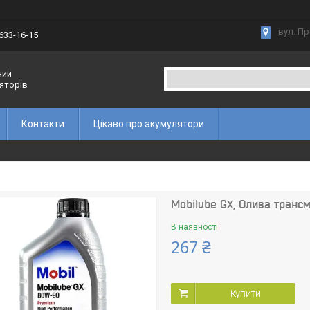
вул. Пр
 633-16-15
ний
ляторів
Контакти
Цікаво про акумулятори
Mobilube GX, Олива трансм
В наявності
267 ₴
Купити