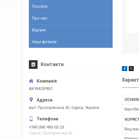
Послуги
Про нас
ВІдгуки
Наші філіали
Контакти
Характ
АКУМСЕРВІС
ОСНОВ
вул. Прохорівська 42, Одеса, Україна
Виробн
КОРИС
+380 (68) 483-02-23
Вид ма
Одеса, Прохоровська 42
В*язкіс