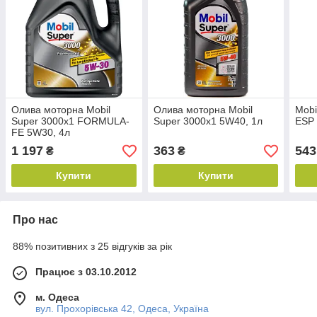
Олива моторна Mobil
Олива моторна Mobil
Mobi
Super 3000х1 FORMULA-
Super 3000х1 5W40, 1л
ESP
FE 5W30, 4л
1 197
363
543
₴
₴
Купити
Купити
Про нас
88% позитивних з 25 відгуків за рік
Працює з 03.10.2012
м. Одеса
вул. Прохорівська 42, Одеса, Україна