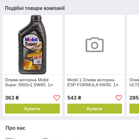
Подібні товари компанії
Олива моторна Mobil
Mobil 1,Олива моторна
Олив
Super 3000х1 5W40, 1л
ESP FORMULA 5W30, 1л
ULT
363
543
285
₴
₴
Купити
Купити
Про нас