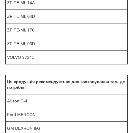
ZF TE-ML 14A
ZF TE-ML 04D
ZF TE-ML 17C
ZF TE-ML 03D
VOLVO 97341
Ця продукція рекомендується для застосування там, де
потрібні:
Allison C-4
Ford MERCON
GM DEXRON IIiG