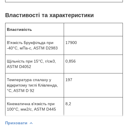
Властивості та характеристики
Властивість
В'язкість Брукфільда при
17900
-40°C, мПа-с, ASTM D2983
Щільність при 15°C, г/см3,
0,856
ASTM D4052
Температура спалаху у
197
відкритому тиглі Клівленда,
°C, ASTM D 92
Кінематична в'язкість при
8,2
100°C, мм2/с, ASTM D445
Приховати