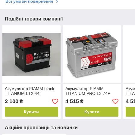
Всі умови повернення
Подібні товари компанії
Акумулятор FIAMM black
Акумулятор FIAMM
Аку
TITANIUM L1X 44
TITANIUM PRO L3 74P
TIT
2 100
4 515
4 5
₴
₴
Купити
Купити
Акційні пропозиції та новинки