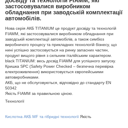
досвіду та технологій FIAMM, які
застосовувалися виробником
обладнання при заводській комплектації
автомобілів.
Нова серія АКБ TITANIUM це продукт досвіду та технологій
FIAMM, які застосовувалися виробником обладнання при
заводській комплектації автомобілів, а також симбіоз
виробничого процесу та прикладних технологій бізнесу, що
нині успішно застосовується на ринку запасних частин,
продукт вищого рівня з сильним італійським характером.
black TITANIUM: весь досвід FIAMM для успішного запуску.
Кришка SPC (Safety Power Checked – безпечна перевірка
електроживлення) використовується європейськими
автовиробниками.
АКБ, що не обслуговуються, відповідно до стандарту EN
50342
Якість FIAMM за правильною ціною.
Технології
Кислотна АКБ MF та гібридні технології
Якість