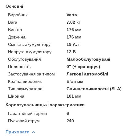
Основні
Виробник
Varta
Вага
7.02 кг
Висота
176 мм
Довжина
176 мм
Ємність акумулятору
19 А. г
Напруга акумулятору
12 В
Обслуговування
Малообслуговувані
Полярність
0" (+ праворуч)
Застосування за типом
Легкові автомобілі
Країна виробник
В'єтнам
Тип акумулятора
Свинцево-кислотні (SLA)
Ширина
101 мм
Користувальницькі характеристики
Гарантійний термін
6
Пусковий струм
240
Приховати