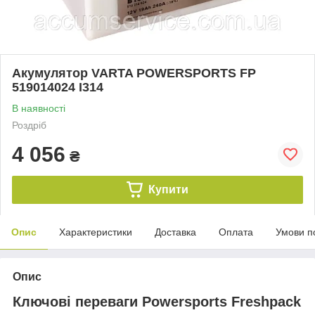
Акумулятор VARTA POWERSPORTS FP
519014024 I314
В наявності
Роздріб
4 056
₴
Купити
Опис
Характеристики
Доставка
Оплата
Умови п
Опис
Ключові переваги Powersports Freshpack