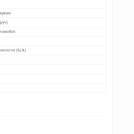
вувані
оруч)
томобілі
ислотні (SLA)