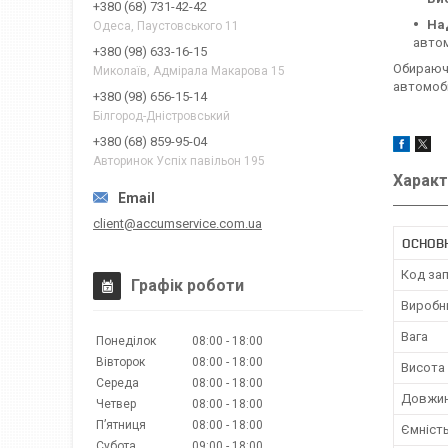
+380 (68) 731-42-42
Над
Одеса, Паустовського 11
автом
+380 (98) 633-16-15
Обираючи
Миколаїв, Адмірала Макарова 15
автомобі
+380 (98) 656-15-14
Білгород-Дністровський
+380 (68) 859-95-04
Авторинок Успіх павільон 195
Характ
client@accumservice.com.ua
ОСНОВ
Код за
Графік роботи
Виробн
Вага
Понеділок
08:00
18:00
Вівторок
08:00
18:00
Висота
Середа
08:00
18:00
Довжи
Четвер
08:00
18:00
Пʼятниця
08:00
18:00
Ємніст
Субота
09:00
18:00