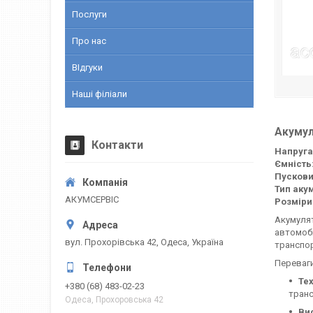
Послуги
Про нас
ВІдгуки
Наші філіали
Акумул
Контакти
Напруга
Ємність
Пускови
Тип аку
АКУМСЕРВІС
Розміри 
Акумулят
автомобі
вул. Прохорівська 42, Одеса, Україна
транспор
Переваги
Тех
+380 (68) 483-02-23
транс
Одеса, Прохоровська 42
Ви