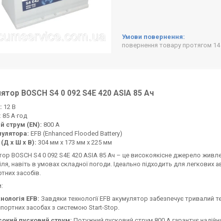
повернення товару протягом 14
ятор BOSCH S4 0 092 S4E 420 ASIA 85 Ач
:
12 В
:
85 А·год
й струм (EN):
800 А
мулятора:
EFB (Enhanced Flooded Battery)
(Д х Ш х В):
304 мм x 173 мм x 225 мм
ор BOSCH S4 0 092 S4E 420 ASIA 85 Ач – це високоякісне джерело живле
ля, навіть в умовах складної погоди. Ідеально підходить для легкових ав
тних засобів.
:
нологія EFB:
Завдяки технології EFB акумулятор забезпечує тривалий т
портних засобах з системою Start-Stop.
сокий пусковий струм:
Потужний пусковий струм 800 А гарантує надійни