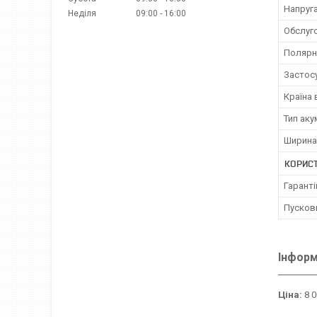
Напруг
Неділя
09:00
16:00
Обслуг
Полярн
Застос
Країна
Тип ак
Ширина
КОРИС
Гаранті
Пусков
Інформ
Ціна:
8 0