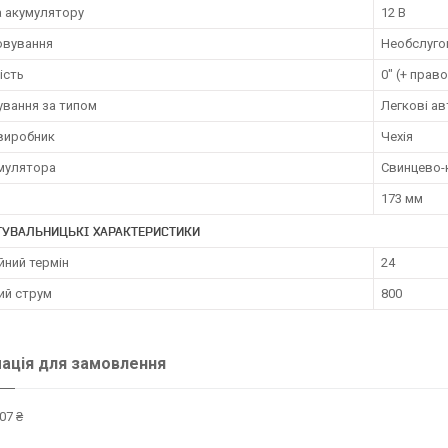
а акумулятору
12 В
овування
Необслуго
ість
0" (+ прав
ування за типом
Легкові ав
 виробник
Чехія
умулятора
Свинцево-к
173 мм
ТУВАЛЬНИЦЬКІ ХАРАКТЕРИСТИКИ
йний термін
24
ий струм
800
ація для замовлення
07 ₴