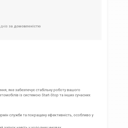
 днів
за домовленістю
ння, яке забезпечує стабільну роботу вашого
томобілів із системою Start-Stop та інших сучасних
ермін служби та покращену ефективність, особливо у
й запуск навіть у холодних умовах.