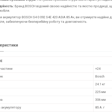
ійність:
Бренд BOSCH відомий своєю надійністю та якістю продукції, щ
обіля.
 акумулятор BOSCH S4 0 092 S4E 420 ASIA 85 Ач, ви отримуєте надійне 
ля, забезпечуючи безперебійну роботу та довговічність.
еристики
НІ
пчастини
+24
ик
Bosch
24.1 кг
225 мм
на
306 мм
ь акумулятору
85 А. г