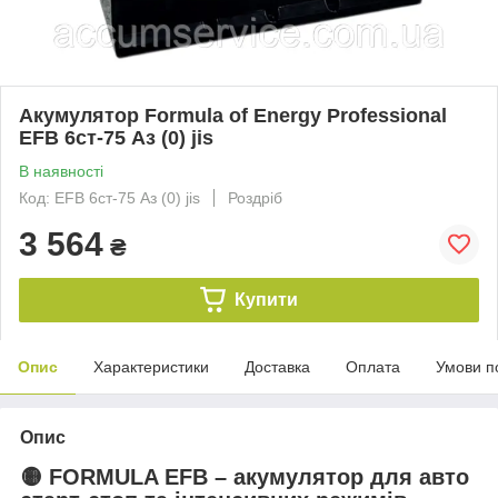
Акумулятор Formula of Energy Professional
EFB 6ст-75 Аз (0) jis
В наявності
Код: EFB 6ст-75 Аз (0) jis
Роздріб
3 564
₴
Купити
Опис
Характеристики
Доставка
Оплата
Умови п
Опис
🟡
FORMULA EFB – акумулятор для авто