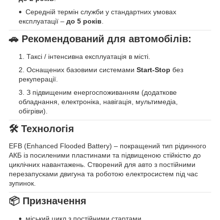
Середній термін служби у стандартних умовах
експлуатації –
до 5 років
.
🚗 Рекомендований для автомобілів:
Таксі / інтенсивна експлуатація в місті.
Оснащених базовими системами
Start-Stop
без
рекуперації.
З підвищеним енергоспоживанням (додаткове
обладнання, електроніка, навігація, мультимедіа,
обігріви).
🛠 Технологія
EFB (Enhanced Flooded Battery) – покращений тип рідинного
АКБ із посиленими пластинами та підвищеною стійкістю до
циклічних навантажень. Створений для авто з постійними
перезапусками двигуна та роботою електросистем під час
зупинок.
📦 Призначення
міський цикл з постійними стартами