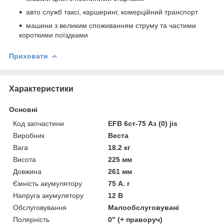
авто служб таксі, каршеринг, комерційний транспорт
машини з великим споживанням струму та частими
короткими поїздками
Приховати
Характеристики
Основні
Код запчастини
EFB 6ст-75 Аз (0) jis
Виробник
Веста
Вага
18.2 кг
Висота
225 мм
Довжина
261 мм
Ємність акумулятору
75 А. г
Напруга акумулятору
12 В
Обслуговування
Малообслуговувані
Полярність
0" (+ праворуч)