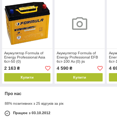
Акумулятор Formula of
Акумулятор Formula of
Акум
Energy Professional Asia
Energy Professional EFB
Ener
6ст-50 (0)
6ст-100 Аз (0) jis
6ст-
2 163
4 590
4 6
₴
₴
Купити
Купити
Про нас
88% позитивних з 25 відгуків за рік
Працює з 03.10.2012