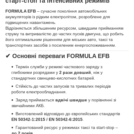
старт-стоп та інтенсивних режимів
FORMULA EFB
– сучасне покоління автомобільних
акумуляторів із рідким електролітом, розроблене для
підвищених навантажень.
Відрізняється збільшеним ресурсом, швидшим прийманням
струму та витривалістю до частих пусків двигуна, що робить
його оптимальним рішенням для міських авто, таксі та
транспортних засобів з посиленим енергоспоживанням.
✔ Основні переваги FORMULA EFB
Термін служби у режимі часткового заряду з
глибокими розрядами у
2 рази довший
, ніж у
стандартних свинцево-кислотних батарей.
Стійкість до частих запусків та тривалих періодів
роботи електрообладнання.
Заряд приймається
вдвічі швидше
у порівнянні зі
звичайними АКБ.
Виготовлений відповідно до європейських стандартів
EN 50342-1:2015 / EN 50342-6:2015
.
Гарантований ресурс у режимах таксі та start-stop –
до 2 років
.