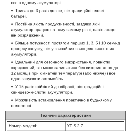
все в одному акумуляторі.
Триває до 3 разів довше, ніж традиційні плоскі
батареї.
Постійна якість продуктивності, завдяки якій
акумулятор працює на тому самому рівні, навіть якщо
він розряджений.
Більше потужності протягом перших 1, 3, 5 і 10 секунд
процесу запуску, ніж у звичайних свинцево-кислотних
акумуляторів.
Ідеальний для сезонного використання, повністю
заряджений, він може залишатися без використання до
12 місяців при кімнатній температурі (або нижче) і все
одно запускати автомобіль.
У 15 разів стійкіший до вібрації, ніж традиційні
свинцево-кислотні акумулятори.
Можливість встановлення практично в будь-якому
положенні.
Технічні характеристики
Номер моделі:
YT S 2.7