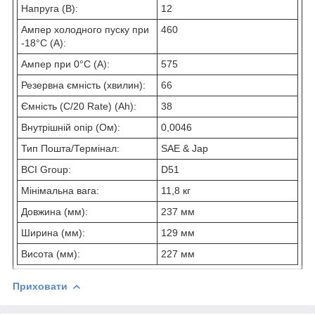
Напруга (В):
12
Ампер холодного пуску при
460
-18°C (A):
Ампер при 0°C (A):
575
Резервна ємність (хвилин):
66
Ємність (C/20 Rate) (Ah):
38
Внутрішній опір (Ом):
0,0046
Тип Пошта/Термінал:
SAE & Jap
BCI Group:
D51
Мінімальна вага:
11,8 кг
Довжина (мм):
237 мм
Ширина (мм):
129 мм
Висота (мм):
227 мм
Приховати