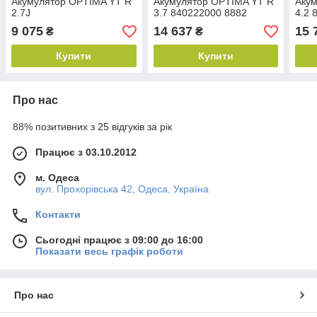
Акумулятор OPTIMA YT R
Акумулятор OPTIMA YT R
Акум
2.7J
3.7 840222000 8882
4.2 
9 075
14 637
15 
₴
₴
Купити
Купити
Про нас
88% позитивних з 25 відгуків за рік
Працює з 03.10.2012
м. Одеса
вул. Прохорівська 42, Одеса, Україна
Контакти
Сьогодні працює з 09:00 до 16:00
Показати весь графік роботи
Про нас