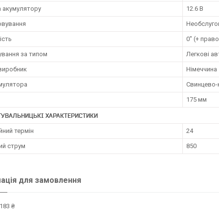
а акумулятору
12.6 В
овування
Необслуго
ість
0" (+ прав
ування за типом
Легкові ав
 виробник
Німеччина
умулятора
Свинцево-к
175 мм
ТУВАЛЬНИЦЬКІ ХАРАКТЕРИСТИКИ
йний термін
24
ий струм
850
ація для замовлення
183 ₴