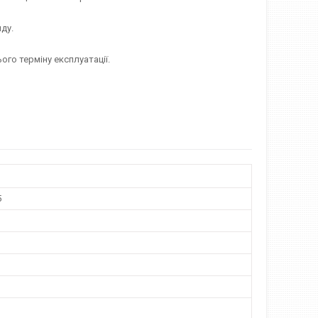
ду.
го терміну експлуатації.
5