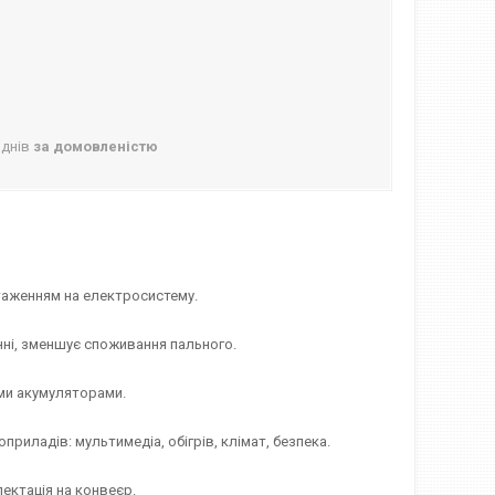
 днів
за домовленістю
нтаженням на електросистему.
нні, зменшує споживання пального.
ими акумуляторами.
риладів: мультимедіа, обігрів, клімат, безпека.
ектація на конвеєр.