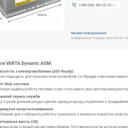
+380 (68) 483-02-23
повернення товару протягом 14
ги VARTA Dynamic AGM:
існість з електромобілями (xEV Ready)
ьно підходить для сучасних електромобілів та гібридів з високим нава
rt-Stop система
печує надійну роботу системи старт-стоп навіть при частому використа
ивалий термін служби
о 3 разів довший ресурс циклів заряд-розряд у порівнянні з традиційн
двищене енергоспоживання
блений для стабільної роботи у транспорті з великою кількістю електроп
гінальна якість (OE)
відає всім стандартам автовиробників. Поставляється як штатна компл