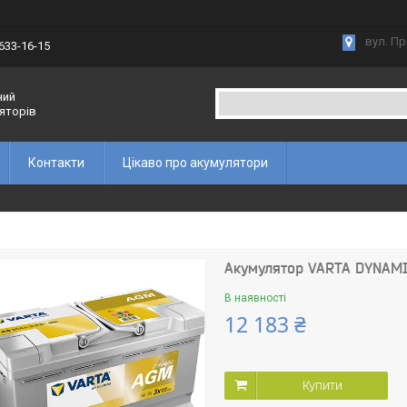
вул. Пр
 633-16-15
ний
ляторів
Контакти
Цікаво про акумулятори
Акумулятор VARTA DYNAMI
В наявності
12 183 ₴
Купити