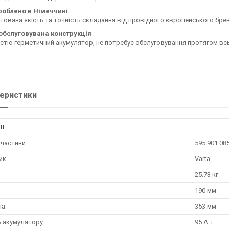
роблено в Німеччині
тована якість та точність складання від провідного європейського брен
обслуговувана конструкція
стю герметичний акумулятор, не потребує обслуговування протягом всьо
еристики
НІ
пчастини
595 901 08
ик
Varta
25.73 кг
190 мм
на
353 мм
ь акумулятору
95 А. г