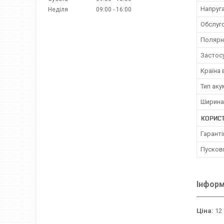
Напруг
Неділя
09:00
16:00
Обслуг
Полярн
Застос
Країна
Тип ак
Ширина
КОРИС
Гаранті
Пусков
Інформ
Ціна:
12 