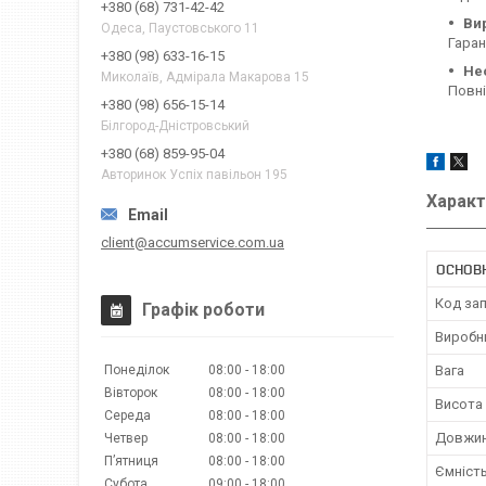
+380 (68) 731-42-42
Ви
Одеса, Паустовського 11
Гаран
+380 (98) 633-16-15
Не
Миколаїв, Адмірала Макарова 15
Повні
+380 (98) 656-15-14
Білгород-Дністровський
+380 (68) 859-95-04
Авторинок Успіх павільон 195
Характ
client@accumservice.com.ua
ОСНОВ
Код за
Графік роботи
Виробн
Понеділок
08:00
18:00
Вага
Вівторок
08:00
18:00
Висота
Середа
08:00
18:00
Довжи
Четвер
08:00
18:00
Пʼятниця
08:00
18:00
Ємніст
Субота
09:00
18:00