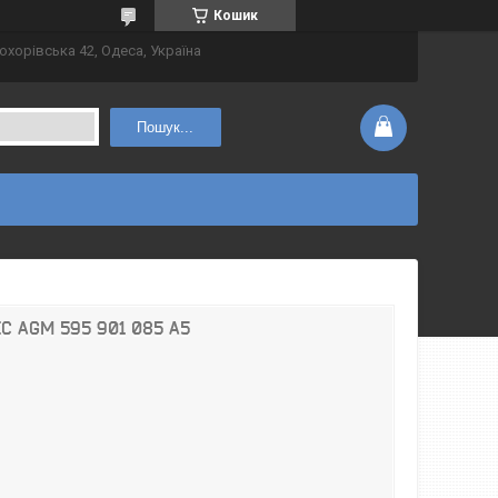
Кошик
охорівська 42, Одеса, Україна
Пошук...
C AGM 595 901 085 A5