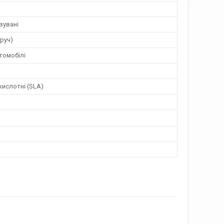
вувані
оруч)
томобілі
ислотні (SLA)