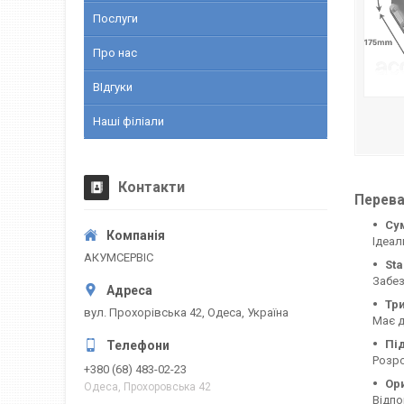
Послуги
Про нас
ВІдгуки
Наші філіали
Контакти
Перева
Сум
Ідеал
АКУМСЕРВІС
Sta
Забез
Тр
вул. Прохорівська 42, Одеса, Україна
Має д
Пі
Розро
+380 (68) 483-02-23
Ори
Одеса, Прохоровська 42
Відпо