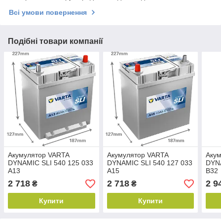
Всі умови повернення
Подібні товари компанії
Акумулятор VARTA
Акумулятор VARTA
Аку
DYNAMIC SLI 540 125 033
DYNAMIC SLI 540 127 033
DYNA
A13
A15
B32
2 718
2 718
2 9
₴
₴
Купити
Купити