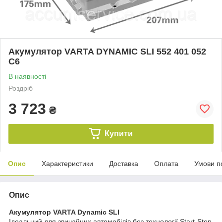
Акумулятор VARTA DYNAMIC SLI 552 401 052
C6
В наявності
Роздріб
3 723
₴
Купити
Опис
Характеристики
Доставка
Оплата
Умови п
Опис
Акумулятор VARTA Dynamic SLI
Ідеальний для звичайних автомобілів без технології Start-Stop