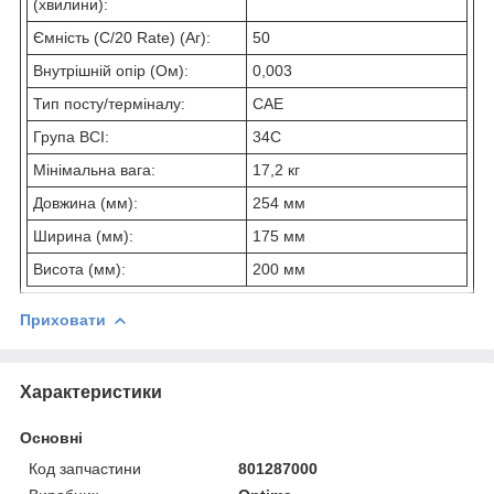
(хвилини):
Ємність (C/20 Rate) (Аг):
50
Внутрішній опір (Ом):
0,003
Тип посту/терміналу:
САЕ
Група BCI:
34С
Мінімальна вага:
17,2 кг
Довжина (мм):
254 мм
Ширина (мм):
175 мм
Висота (мм):
200 мм
Приховати
Характеристики
Основні
Код запчастини
801287000