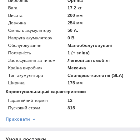
Виробник
Optima
Вага
17.2 кг
Висота
200 мм
Довжина
254 мм
Ємність акумулятору
50 А. г
Напруга акумулятору
0 В
Обслуговування
Малообслуговувані
Полярність
1 (+ зліва)
Застосування за типом
Легкові автомобілі
Країна виробник
Мексика
Тип акумулятора
Свинцево-кислотні (SLA)
Ширина
175 мм
Користувальницькі характеристики
Гарантійний термін
12
Пусковий струм
815
Приховати
Умови доставки