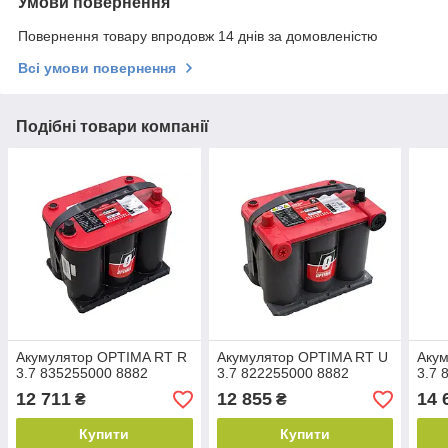
Умови повернення
Повернення товару впродовж 14 днів за домовленістю
Всі умови повернення
Подібні товари компанії
Акумулятор OPTIMA RT R
Акумулятор OPTIMA RT U
Аку
3.7 835255000 8882
3.7 822255000 8882
3.7 
12 711
12 855
14 
₴
₴
Купити
Купити