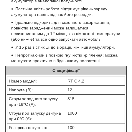
акумуляторів аналогічної потужності.
Постійна якість роботи підтримує рівень заряду
акумулятора навіть під час його розрядки.
Ідеально підходить для сезонного використання,
повністю заряджений може залишатися
невикористаним до 12 місяців за кімнатної температури
(або нижче) та все одно запускати автомобіль.
У 15 разів стійкіші до вібрації, ніж інші акумулятори.
Непротікаючий з повною гнучкістю кріплення; можна
монтувати практично в будь-якому положенні.
Специфікації
Номер моделі:
RT C 4.2
Напруга (В):
12
Струм холодного запуску
815
при -18°C (A):
Струм при запуску двигуна
1000
при 0°C (A):
Резервна потужність
100