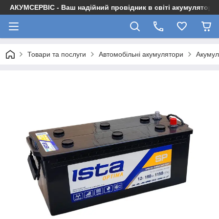
АКУМСЕРВІС - Ваш надійний провідник в світі акумуляторів
Товари та послуги
Автомобільні акумулятори
Акумул