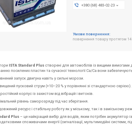
+380 (68) 483-02-23
повернення товару протягом 14
тори
ISTA Standard Plus
створені для автомобілів із вищими вимогами д
анню посилених пластин та сучасної технології Ca/Ca вони забезпечують
внений запуск двигуна навіть у сильні морози.
вищений пусковий струм (+10–20 % у порівнянні зі стандартною серією).
ростійкий корпус із захистом від вібрацій і витоків.
імальний рівень саморозряду під час зберігання.
овжений ресурс і стабільну роботу як у міському, так і в заміському реж
ndard Plus
– це найкращий вибір для водіїв, яким потрібен акумулятор і
одатковими споживачами енергії (сигналізації, мультимедійні системи, пі