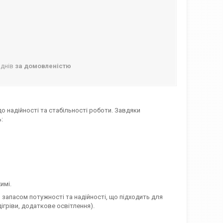
 днів
за домовленістю
о надійності та стабільності роботи. Завдяки
:
имі.
з запасом потужності та надійності, що підходить для
дігріви, додаткове освітлення).