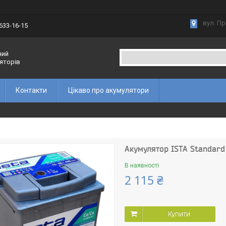
вул. Пр
 633-16-15
ний
ляторів
Контакти
Цікаво про акумулятори
Акумулятор ISТА Standard 
В наявності
2 115 ₴
Купити