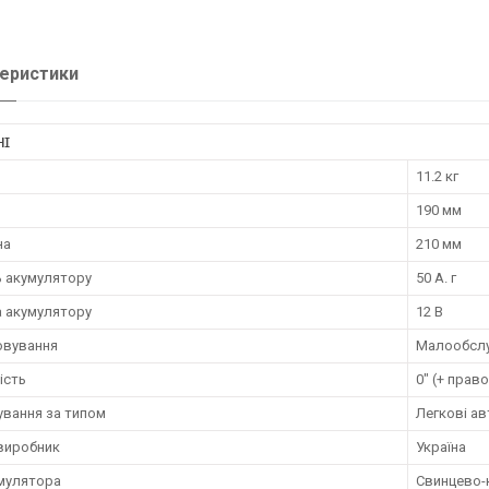
еристики
НІ
11.2 кг
190 мм
на
210 мм
ь акумулятору
50 А. г
а акумулятору
12 В
овування
Малообслу
ість
0" (+ прав
ування за типом
Легкові ав
 виробник
Україна
умулятора
Свинцево-к