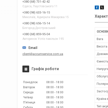
+380 (68) 731-42-42
Одеса, Паустовського 11
+380 (98) 633-16-15
Характ
Миколаїв, Адмірала Макарова 15
+380 (98) 656-15-14
Білгород-Дністровський
ОСНОВ
+380 (68) 859-95-04
Вага
Авторинок Успіх павільон 195
Висота
client@accumservice.com.ua
Довжи
Ємніст
Графік роботи
Напруг
Обслуг
Понеділок
08:00
18:00
Полярн
Вівторок
08:00
18:00
Застос
Середа
08:00
18:00
Четвер
08:00
18:00
Країна
Пʼятниця
08:00
18:00
Тип ак
Субота
09:00
18:00