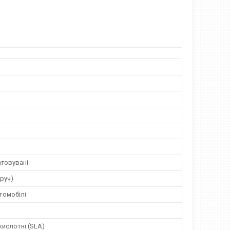
говувані
оруч)
томобілі
ислотні (SLA)