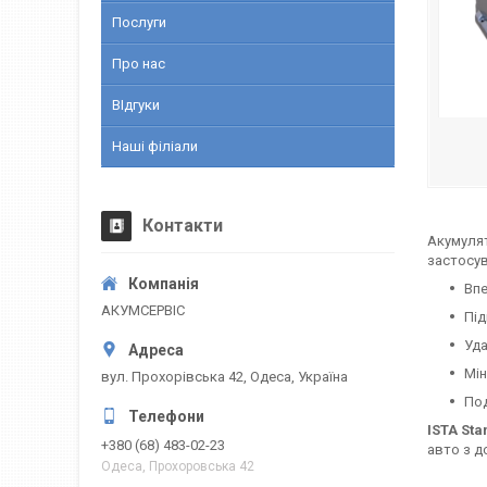
Послуги
Про нас
ВІдгуки
Наші філіали
Контакти
Акумуля
застосув
Впе
АКУМСЕРВІС
Під
Уда
Мін
вул. Прохорівська 42, Одеса, Україна
Под
ISTA Sta
+380 (68) 483-02-23
авто з д
Одеса, Прохоровська 42