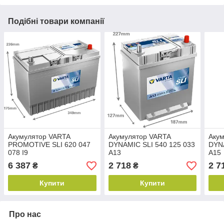
Подібні товари компанії
Акумулятор VARTA
Акумулятор VARTA
Аку
PROMOTIVE SLI 620 047
DYNAMIC SLI 540 125 033
DYNA
078 I9
A13
A15
6 387
2 718
2 7
₴
₴
Купити
Купити
Про нас