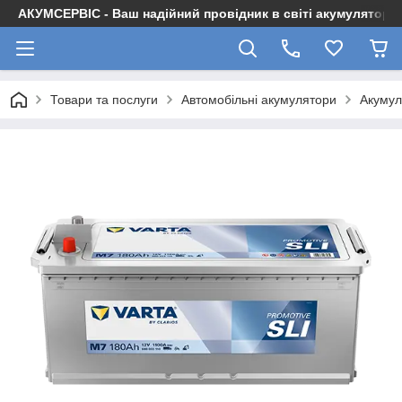
АКУМСЕРВІС - Ваш надійний провідник в світі акумуляторів
Товари та послуги
Автомобільні акумулятори
Акуму