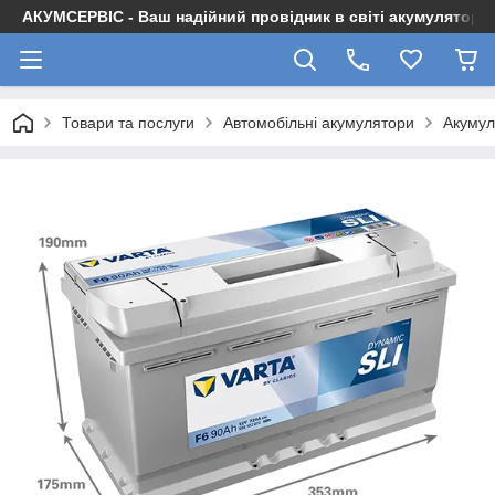
АКУМСЕРВІС - Ваш надійний провідник в світі акумуляторів
Товари та послуги
Автомобільні акумулятори
Акумул