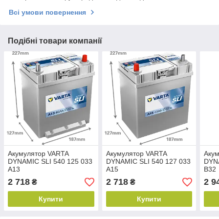
Всі умови повернення
Подібні товари компанії
Акумулятор VARTA
Акумулятор VARTA
Аку
DYNAMIC SLI 540 125 033
DYNAMIC SLI 540 127 033
DYNA
A13
A15
B32
2 718
2 718
2 9
₴
₴
Купити
Купити