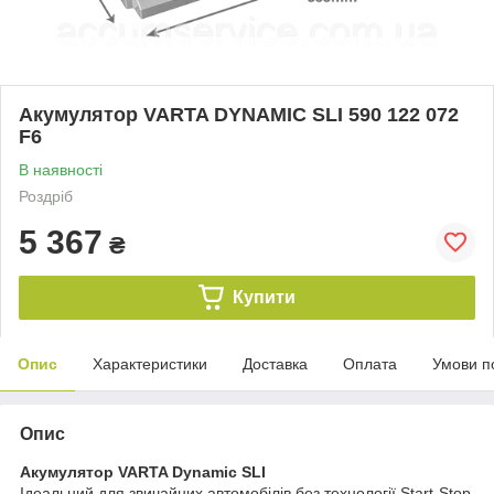
Акумулятор VARTA DYNAMIC SLI 590 122 072
F6
В наявності
Роздріб
5 367
₴
Купити
Опис
Характеристики
Доставка
Оплата
Умови п
Опис
Акумулятор VARTA Dynamic SLI
Ідеальний для звичайних автомобілів без технології Start-Stop