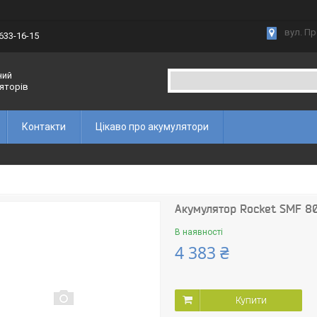
вул. Пр
 633-16-15
ний
ляторів
Контакти
Цікаво про акумулятори
Акумулятор Rocket SMF 80
В наявності
4 383 ₴
Купити