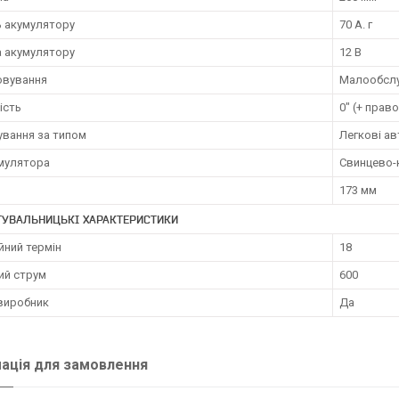
ь акумулятору
70 А. г
а акумулятору
12 В
овування
Малообслу
ість
0" (+ прав
ування за типом
Легкові ав
умулятора
Свинцево-к
173 мм
ТУВАЛЬНИЦЬКІ ХАРАКТЕРИСТИКИ
йний термін
18
ий струм
600
 виробник
Да
ація для замовлення