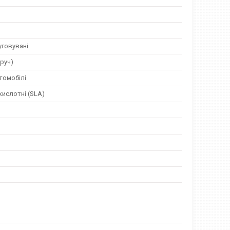
говувані
оруч)
томобілі
ислотні (SLA)