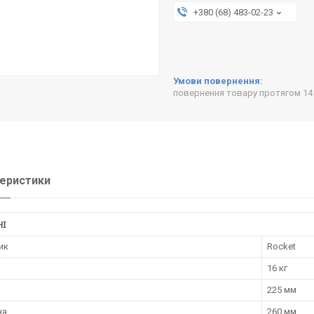
+380 (68) 483-02-23
повернення товару протягом 14
еристики
НІ
ик
Rocket
16 кг
225 мм
на
260 мм