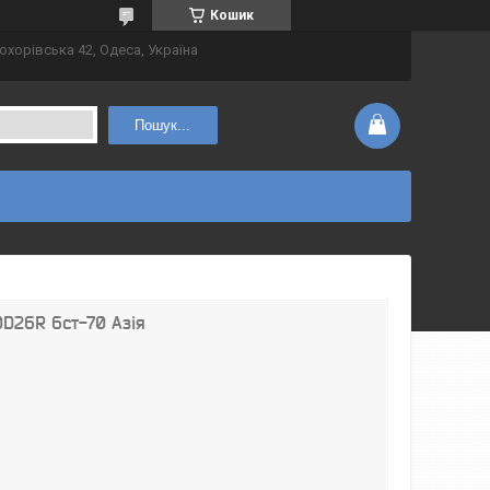
Кошик
охорівська 42, Одеса, Україна
Пошук...
D26R 6ст-70 Азія