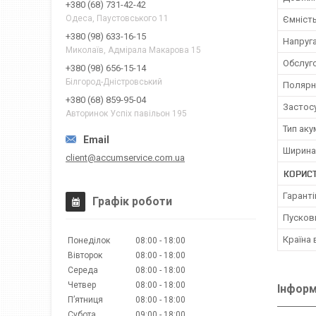
+380 (68) 731-42-42
Одеса, Паустовського 11
Ємніст
+380 (98) 633-16-15
Напруг
Миколаїв, Адмірала Макарова 15
Обслуг
+380 (98) 656-15-14
Білгород-Дністровський
Полярн
+380 (68) 859-95-04
Застос
Авторинок Успіх павільон 195
Тип ак
Ширина
client@accumservice.com.ua
КОРИС
Гаранті
Графік роботи
Пусков
Країна
Понеділок
08:00
18:00
Вівторок
08:00
18:00
Середа
08:00
18:00
Четвер
08:00
18:00
Інформ
Пʼятниця
08:00
18:00
Субота
09:00
18:00